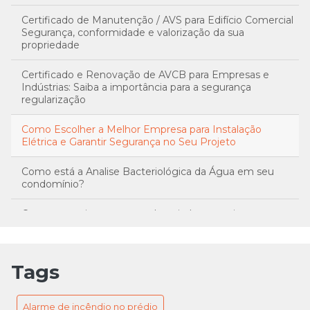
Certificado de Manutenção / AVS para Edifício Comercial
Segurança, conformidade e valorização da sua
propriedade
Certificado e Renovação de AVCB para Empresas e
Indústrias: Saiba a importância para a segurança
regularização
Como Escolher a Melhor Empresa para Instalação
Elétrica e Garantir Segurança no Seu Projeto
Como está a Analise Bacteriológica da Água em seu
condomínio?
Como garantir a segurança hospitalar com sistemas
eficientes de iluminação de emergência
Conheça o treinamento da brigada de incêncio
Tags
Conheça os Tipos de Extintores
Alarme de incêndio no prédio