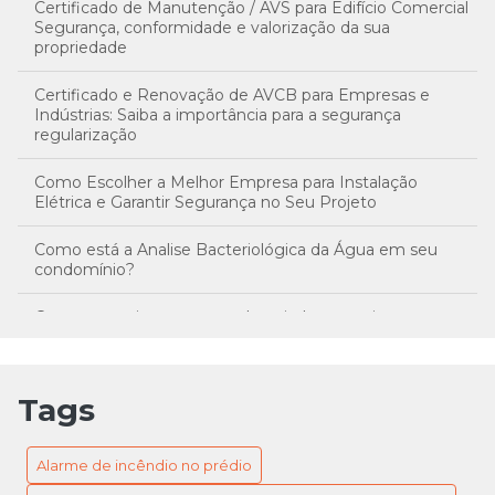
Certificado de Manutenção / AVS para Edifício Comercial
Segurança, conformidade e valorização da sua
propriedade
Certificado e Renovação de AVCB para Empresas e
Indústrias: Saiba a importância para a segurança
regularização
Como Escolher a Melhor Empresa para Instalação
Elétrica e Garantir Segurança no Seu Projeto
Como está a Analise Bacteriológica da Água em seu
condomínio?
Como garantir a segurança hospitalar com sistemas
eficientes de iluminação de emergência
Conheça o treinamento da brigada de incêncio
Tags
Conheça os Tipos de Extintores
Alarme de incêndio no prédio
Dicas para identificar a melhor empresa de instalação