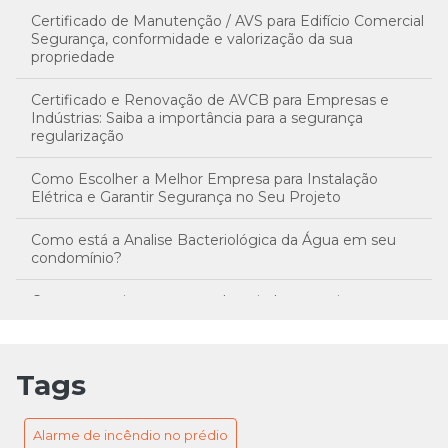
Certificado de Manutenção / AVS para Edifício Comercial
Segurança, conformidade e valorização da sua
propriedade
Certificado e Renovação de AVCB para Empresas e
Indústrias: Saiba a importância para a segurança
regularização
Como Escolher a Melhor Empresa para Instalação
Elétrica e Garantir Segurança no Seu Projeto
Como está a Analise Bacteriológica da Água em seu
condomínio?
Como garantir a segurança hospitalar com sistemas
eficientes de iluminação de emergência
Conheça o treinamento da brigada de incêncio
Tags
Conheça os Tipos de Extintores
Alarme de incêndio no prédio